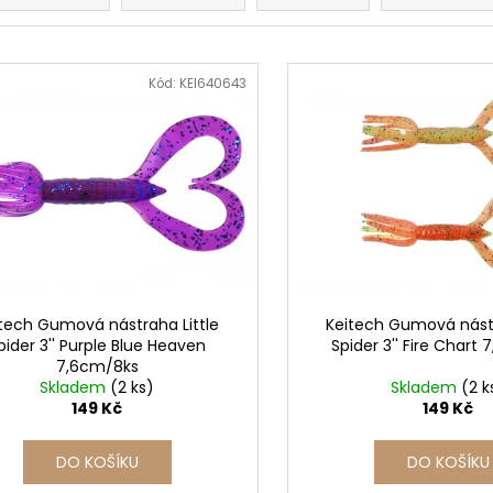
Kód:
KEI640643
tech Gumová nástraha Little
Keitech Gumová nástr
pider 3'' Purple Blue Heaven
Spider 3'' Fire Chart
7,6cm/8ks
Skladem
(2 ks)
Skladem
(2 k
149 Kč
149 Kč
DO KOŠÍKU
DO KOŠÍKU