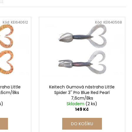
Kód:
KEI640612
Kód:
KEI640568
aha Little
Keitech Gumová nástraha Little
 7,6cm/8ks
Spider 3'' Pro Blue Red Pearl
7,6cm/8ks
s)
Skladem
(2 ks)
149 Kč
DO KOŠÍKU