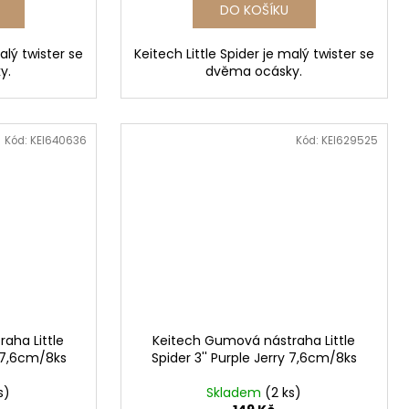
DO KOŠÍKU
alý twister se
Keitech Little Spider je malý twister se
y.
dvěma ocásky.
Kód:
KEI640636
Kód:
KEI629525
aha Little
Keitech Gumová nástraha Little
t 7,6cm/8ks
Spider 3'' Purple Jerry 7,6cm/8ks
s)
Skladem
(2 ks)