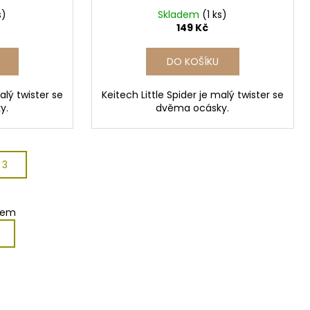
s)
Skladem
(1 ks)
149 Kč
DO KOŠÍKU
alý twister se
Keitech Little Spider je malý twister se
y.
dvěma ocásky.
 3
kem