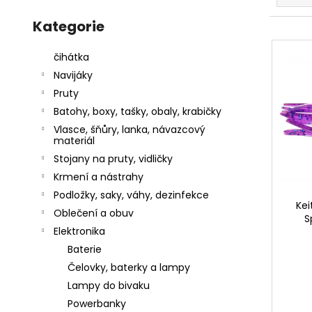
z
l
Přeskočit
a
kategorie
Kategorie
e
j
V
n
í
ý
čihátka
í
t
p
Navijáky
p
?
i
Pruty
r
s
Batohy, boxy, tašky, obaly, krabičky
o
p
Vlasce, šňůry, lanka, návazcový
d
materiál
r
u
Stojany na pruty, vidličky
o
HLEDAT
k
Krmení a nástrahy
d
t
Podložky, saky, váhy, dezinfekce
u
Kei
ů
Oblečení a obuv
k
S
D
Elektronika
t
o
Baterie
p
ů
o
Čelovky, baterky a lampy
r
Lampy do bivaku
u
Powerbanky