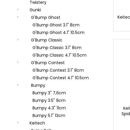
Twistery
LEADER
Následující
KAYO
Gunki
HEAVY
Keitec
G'Bump Ghost
CARP
25CM
G'Bump Ghost 3.1" 8cm
25LBS
G'Bump Ghost 4.1" 10.5cm
59
G'Bump Classic
Kč
G'Bump Classic 3.1" 8cm
SAVAGE
G'Bump Classic 4.1" 10.5cm
GEAR
100%
G'Bump Contest
SOFT
G'Bump Contest 3.1" 8cm
FLUOROCARBON
0,17MM
G'Bump Contest 4.1" 10.5cm
-
0,49MM
Bumpy
50M
Bumpy 3" 7,6cm
199
Bumpy 3.5" 9cm
Kč
Bumpy 4.3" 11cm
Kei
Spid
Bumpy 5.1" 13cm
Keitech