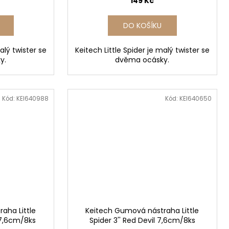
149 Kč
DO KOŠÍKU
alý twister se
Keitech Little Spider je malý twister se
y.
dvěma ocásky.
Kód:
KEI640988
Kód:
KEI640650
aha Little
Keitech Gumová nástraha Little
 7,6cm/8ks
Spider 3'' Red Devil 7,6cm/8ks