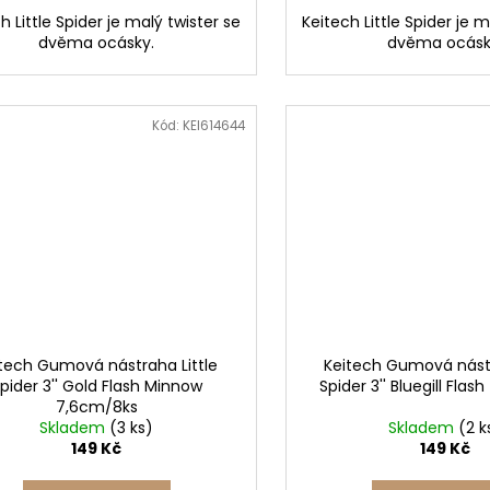
h Little Spider je malý twister se
Keitech Little Spider je m
dvěma ocásky.
dvěma ocásk
Kód:
KEI614644
tech Gumová nástraha Little
Keitech Gumová nástr
pider 3'' Gold Flash Minnow
Spider 3'' Bluegill Fla
7,6cm/8ks
Skladem
(3 ks)
Skladem
(2 k
149 Kč
149 Kč