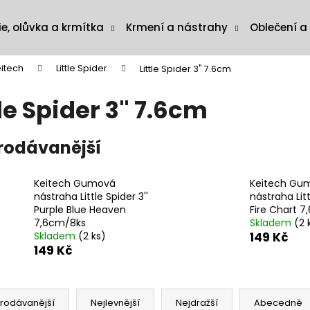
ie, olůvka a krmítka
Krmení a nástrahy
Oblečení a
itech
Little Spider
Little Spider 3" 7.6cm
tle Spider 3" 7.6cm
rodávanější
Keitech Gumová
Keitech Gu
nástraha Little Spider 3''
nástraha Litt
Purple Blue Heaven
Fire Chart 
7,6cm/8ks
Skladem
(2 
Skladem
(2 ks)
149 Kč
149 Kč
rodávanější
Nejlevnější
Nejdražší
Abecedně