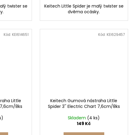
alý twister se
Keitech Little Spider je malý twister se
y.
dvěma ocásky.
Kód:
KEI614651
Kód:
KEI629457
aha Little
Keitech Gumová nástraha Little
sh 7,6cm/8ks
Spider 3'' Electric Chart 7,6cm/8ks
s)
Skladem
(4 ks)
149 Kč