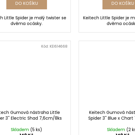
DO KOŠÍKU
DO KOŠÍKU
h Little Spider je malý twister se
Keitech Little Spider je m
dvěma ocásky.
dvěma ocásk
Kód:
KEI614668
tech Gumová nástraha Little
Keitech Gumová nástr
er 3'' Electric Shad 7,6cm/8ks
Spider 3'' Blue x Char
Skladem
(5 ks)
Skladem
(2 k