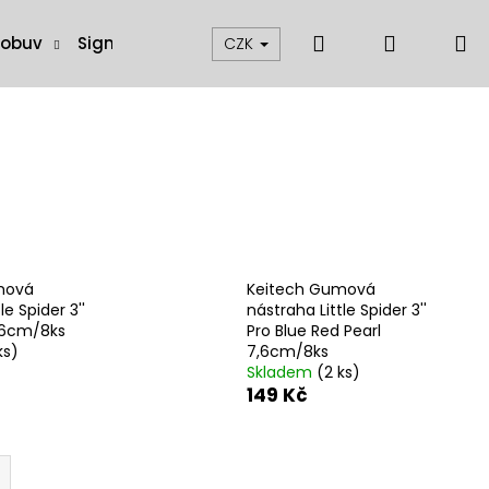
Hledat
Přihláše
N
 obuv
Signalizátory, swingery a čihátka
Muškaření
CZK
k
mová
Keitech Gumová
le Spider 3''
nástraha Little Spider 3''
7,6cm/8ks
Pro Blue Red Pearl
ks)
7,6cm/8ks
Skladem
(2 ks)
149 Kč