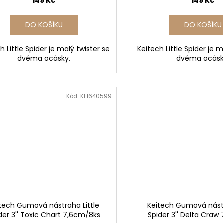
149 Kč
149 Kč
DO KOŠÍKU
DO KOŠÍKU
h Little Spider je malý twister se
Keitech Little Spider je m
dvěma ocásky.
dvěma ocásk
Kód:
KEI640599
tech Gumová nástraha Little
Keitech Gumová nástr
der 3'' Toxic Chart 7,6cm/8ks
Spider 3'' Delta Craw