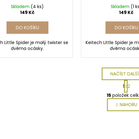
Skladem
(4 ks)
Skladem
(1 k
149 Kč
149 Kč
DO KOŠÍKU
DO KOŠÍKU
h Little Spider je malý twister se
Keitech Little Spider je m
dvěma ocásky.
dvěma ocásk
NAČÍST DALŠÍ
S
1
2
t
O
r
15
položek cel
v
á
NAHORU
l
n
k
á
o
d
v
a
á
c
n