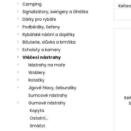
č
Camping
Keitec
u
Signalizátory, swingery a čihátka
j
e
Dárky pro rybáře
m
Podběráky, čeřeny
e
Rybářské náčiní a doplňky
Bižuterie, olůvka a krmítka
Echoloty a kamery
SURETTI
Vláčecí nástrahy
PRŮBĚŽNÉ
Nástrahy na moře
OLOVO
KOULE
Woblery
1,2G
Rotačky
-
40G
Jigové hlavy, čeburašky
4
Sumcové nástrahy
Kei
Kč
Gumové nástrahy
S
KAMATSU
Kopyta
KAPROVÝ
Ostatní...
NÁVAZEC
PRO
Smáčci
CARP