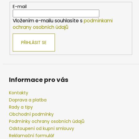
c
t
E-mail
í
í
p
Vložením e-mailu souhlasíte s
podmínkami
r
ochrany osobních údajů
v
k
PŘIHLÁSIT SE
y
v
ý
p
i
s
Informace pro vás
u
Kontakty
Doprava a platba
Rady a tipy
Obchodní podmínky
Podmínky ochrany osobních údajů
Odstoupení od kupní smlouvy
Reklamační formulář