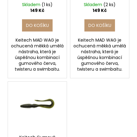
č
d
Smoke PP. Silver
Green Pumpkin PP.
Skladem
(1 ks)
Skladem
(2 ks)
u
u
17.8cm / 6ks
17.8cm / 6ks
149 Kč
149 Kč
j
k
e
t
DO KOŠÍKU
DO KOŠÍKU
m
ů
e
Keitech MAD WAG je
Keitech MAD WAG je
ochucená měkká umělá
ochucená měkká umělá
nástraha, která je
nástraha, která je
SURETTI
ZÁVĚSNÉ
úspěšnou kombinací
úspěšnou kombinací
OLOVO
gumového červa,
gumového červa,
DROP
twisteru a swimbaitu.
twisteru a swimbaitu.
SHOT
OVÁLNÝ
5G
-
20G
7
Kč