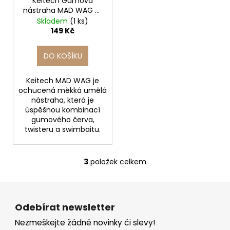
Keitech Gumová
nástraha MAD WAG 7''
Watermelon PP.
Skladem
(1 ks)
17.8cm / 6ks
149 Kč
DO KOŠÍKU
Keitech MAD WAG je
ochucená měkká umělá
nástraha, která je
úspěšnou kombinací
gumového červa,
twisteru a swimbaitu.
3
položek celkem
O
v
Z
l
á
á
Odebírat newsletter
d
p
a
Nezmeškejte žádné novinky či slevy!
a