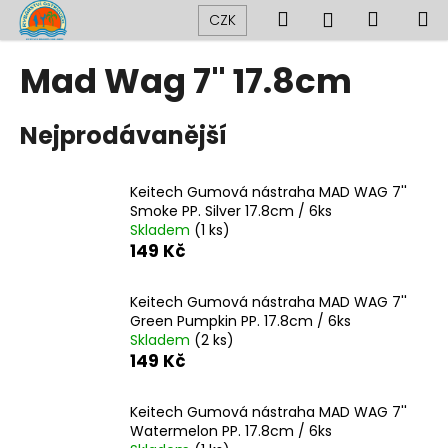
K
Přejít
Hledat
Nákup
M
Přihlášení
CZK
na
o
obsah
Zpět
Zpět
košík
š
Mad Wag 7" 17.8cm
í
C
k
Nejprodávanější
o
p
o
Keitech Gumová nástraha MAD WAG 7''
t
Smoke PP. Silver 17.8cm / 6ks
Skladem
(1 ks)
ř
149 Kč
e
b
Keitech Gumová nástraha MAD WAG 7''
u
Green Pumpkin PP. 17.8cm / 6ks
j
Skladem
(2 ks)
149 Kč
e
t
Keitech Gumová nástraha MAD WAG 7''
e
Watermelon PP. 17.8cm / 6ks
n